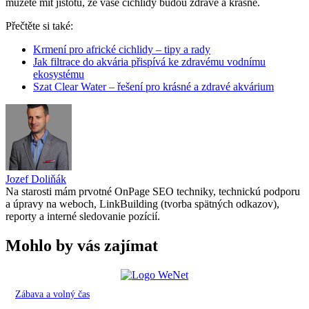
můžete mít jistotu, že vaše cichlidy budou zdravé a krásné.
Přečtěte si také:
Krmení pro africké cichlidy – tipy a rady
Jak filtrace do akvária přispívá ke zdravému vodnímu
ekosystému
Szat Clear Water – řešení pro krásné a zdravé akvárium
Jozef Doliňák
Na starosti mám prvotné OnPage SEO techniky, technickú podporu
a úpravy na weboch, LinkBuilding (tvorba spätných odkazov),
reporty a interné sledovanie pozícií.
Mohlo by vás zajímat
Zábava a volný čas