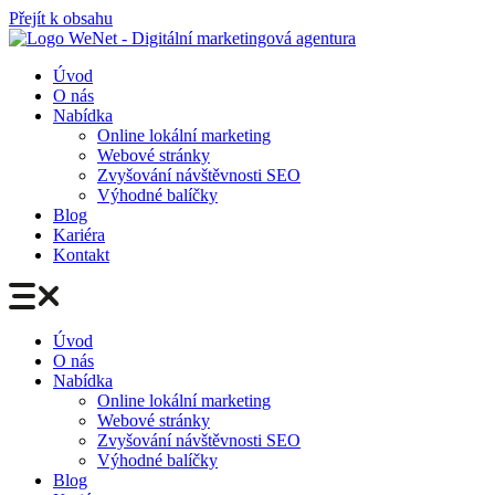
Přejít k obsahu
Úvod
O nás
Nabídka
Online lokální marketing
Webové stránky
Zvyšování návštěvnosti SEO
Výhodné balíčky
Blog
Kariéra
Kontakt
Úvod
O nás
Nabídka
Online lokální marketing
Webové stránky
Zvyšování návštěvnosti SEO
Výhodné balíčky
Blog