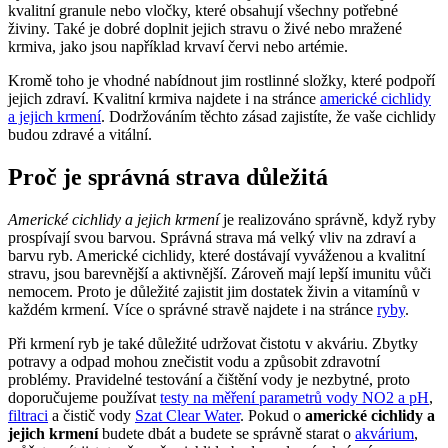
kvalitní granule nebo vločky, které obsahují všechny potřebné
živiny. Také je dobré doplnit jejich stravu o živé nebo mražené
krmiva, jako jsou například krvaví červi nebo artémie.
Kromě toho je vhodné nabídnout jim rostlinné složky, které podpoří
jejich zdraví. Kvalitní krmiva najdete i na stránce
americké cichlidy
a jejich krmení
. Dodržováním těchto zásad zajistíte, že vaše cichlidy
budou zdravé a vitální.
Proč je správná strava důležitá
Americké cichlidy a jejich krmení
je realizováno správně, když ryby
prospívají svou barvou. Správná strava má velký vliv na zdraví a
barvu ryb. Americké cichlidy, které dostávají vyváženou a kvalitní
stravu, jsou barevnější a aktivnější. Zároveň mají lepší imunitu vůči
nemocem. Proto je důležité zajistit jim dostatek živin a vitamínů v
každém krmení. Více o správné stravě najdete i na stránce
ryby
.
Při krmení ryb je také důležité udržovat čistotu v akváriu. Zbytky
potravy a odpad mohou znečistit vodu a způsobit zdravotní
problémy. Pravidelné testování a čištění vody je nezbytné, proto
doporučujeme používat
testy na měření parametrů vody NO2 a pH
,
filtraci
a čistič vody
Szat Clear Water
. Pokud o
americké cichlidy a
jejich krmení
budete dbát a budete se správně starat o
akvárium
,