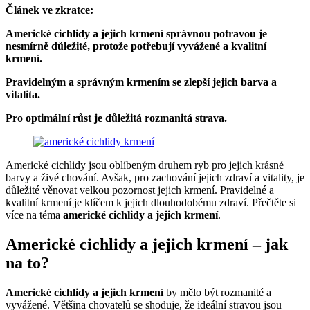
Článek ve zkratce:
Americké cichlidy a jejich krmení správnou potravou je
nesmírně důležité, protože potřebují vyvážené a kvalitní
krmení.
Pravidelným a správným krmením se zlepší jejich barva a
vitalita.
Pro optimální růst je důležitá rozmanitá strava.
Americké cichlidy jsou oblíbeným druhem ryb pro jejich krásné
barvy a živé chování. Avšak, pro zachování jejich zdraví a vitality, je
důležité věnovat velkou pozornost jejich krmení. Pravidelné a
kvalitní krmení je klíčem k jejich dlouhodobému zdraví. Přečtěte si
více na téma
americké cichlidy a jejich krmení
.
Americké cichlidy a jejich krmení – jak
na to?
Americké cichlidy a jejich krmení
by mělo být rozmanité a
vyvážené. Většina chovatelů se shoduje, že ideální stravou jsou