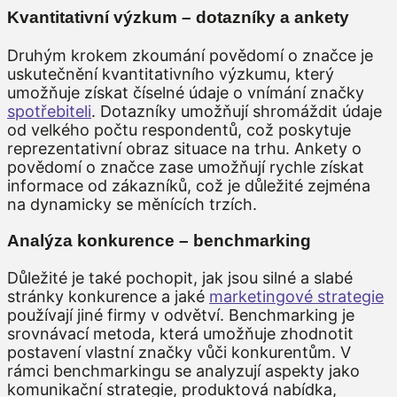
Kvantitativní výzkum – dotazníky a ankety
Druhým krokem zkoumání povědomí o značce je
uskutečnění kvantitativního výzkumu, který
umožňuje získat číselné údaje o vnímání značky
spotřebiteli
. Dotazníky umožňují shromáždit údaje
od velkého počtu respondentů, což poskytuje
reprezentativní obraz situace na trhu. Ankety o
povědomí o značce zase umožňují rychle získat
informace od zákazníků, což je důležité zejména
na dynamicky se měnících trzích.
Analýza konkurence – benchmarking
Důležité je také pochopit, jak jsou silné a slabé
stránky konkurence a jaké
marketingové strategie
používají jiné firmy v odvětví. Benchmarking je
srovnávací metoda, která umožňuje zhodnotit
postavení vlastní značky vůči konkurentům. V
rámci benchmarkingu se analyzují aspekty jako
komunikační strategie, produktová nabídka,