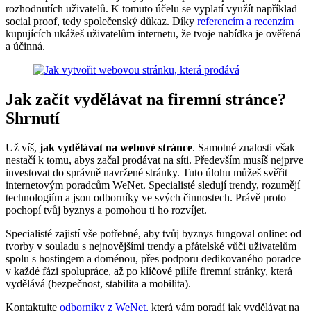
rozhodnutích uživatelů. K tomuto účelu se vyplatí využít například
social proof, tedy společenský důkaz. Díky
referencím a recenzím
kupujících ukážeš uživatelům internetu, že tvoje nabídka je ověřená
a účinná.
Jak začít vydělávat na firemní stránce?
Shrnutí
Už víš,
jak vydělávat na webové stránce
. Samotné znalosti však
nestačí k tomu, abys začal prodávat na síti. Především musíš nejprve
investovat do správně navržené stránky. Tuto úlohu můžeš svěřit
internetovým poradcům WeNet. Specialisté sledují trendy, rozumějí
technologiím a jsou odborníky ve svých činnostech. Právě proto
pochopí tvůj byznys a pomohou ti ho rozvíjet.
Specialisté zajistí vše potřebné, aby tvůj byznys fungoval online: od
tvorby v souladu s nejnovějšími trendy a přátelské vůči uživatelům
spolu s hostingem a doménou, přes podporu dedikovaného poradce
v každé fázi spolupráce, až po klíčové pilíře firemní stránky, která
vydělává (bezpečnost, stabilita a mobilita).
Kontaktujte
odborníky z WeNet,
která vám poradí jak vydělávat na