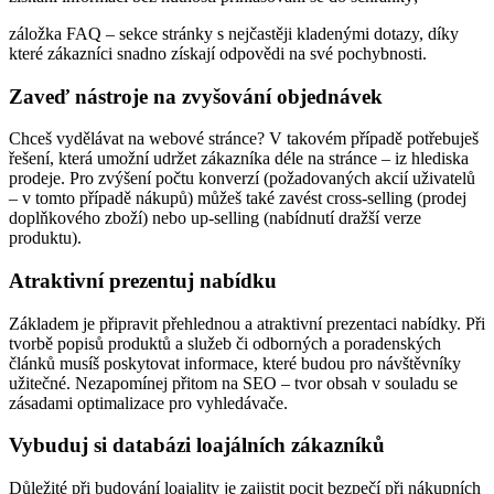
záložka FAQ – sekce stránky s nejčastěji kladenými dotazy, díky
které zákazníci snadno získají odpovědi na své pochybnosti.
Zaveď nástroje na zvyšování objednávek
Chceš vydělávat na webové stránce? V takovém případě potřebuješ
řešení, která umožní udržet zákazníka déle na stránce – iz hlediska
prodeje. Pro zvýšení počtu konverzí (požadovaných akcií uživatelů
– v tomto případě nákupů) můžeš také zavést cross-selling (prodej
doplňkového zboží) nebo up-selling (nabídnutí dražší verze
produktu).
Atraktivní prezentuj nabídku
Základem je připravit přehlednou a atraktivní prezentaci nabídky. Při
tvorbě popisů produktů a služeb či odborných a poradenských
článků musíš poskytovat informace, které budou pro návštěvníky
užitečné. Nezapomínej přitom na SEO – tvor obsah v souladu se
zásadami optimalizace pro vyhledávače.
Vybuduj si databázi loajálních zákazníků
Důležité při budování loajality je zajistit pocit bezpečí při nákupních