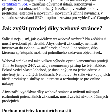
certifikátem SSL
– zaručuje důvěrnost údajů, responzivní –
přizpůsobená obrazovkám různých zařízení, vizuálně atraktivní,
přehledná, estetická a inovativní (inovativní) účinné navigaci), v
souladu se zásadami SEO – optimalizována pro vyhledávač Google.
Jak zvýšit prodej díky webové stránce?
Stále si nejsi jistý,
jak vydělávat na webové stránce
? Na začátku si
musíš uvědomit pár detailů. Abys oslovil zákazníky, nemusíš
investovat do e-shopu – stačí prodejní modul na stránce, díky
kterému zpřístupníš možnost pohodlného zadávání objednávek.
Webová stránka má také velkou výhodu oproti kamennému prodeji.
Tím, že funguje 24/7, zaručuje neomezený přístup ke tvé nabídce.
Pokud vedeš vlastní obchod, je dostupný jen na jedné adrese a
otevřený jen v určitých hodinách. Není divu, že stále více kupujících
hledá produkty a služby na internetu a rozhoduje se pro online
nákupy.
Abys začal vydělávat díky webové stránce a ovlivnil nákupní
rozhodnutí potenciálních zákazníků, musíš zavést několik účinných
prodejních
Pochop potřeby kupujících na síti