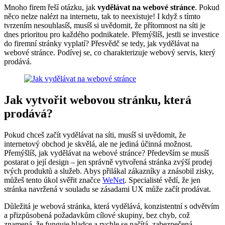
Mnoho firem řeší otázku, jak
vydělávat na webové stránce
. Pokud
něco nelze nalézt na internetu, tak to neexistuje! I když s tímto
tvrzením nesouhlasíš, musíš si uvědomit, že přítomnost na síti je
dnes prioritou pro každého podnikatele. Přemýšlíš, jestli se investice
do firemní stránky vyplatí? Přesvědč se tedy, jak vydělávat na
webové stránce. Podívej se, co charakterizuje webový servis, který
prodává.
Jak vytvořit webovou stránku, která
prodává?
Pokud chceš začít vydělávat na síti, musíš si uvědomit, že
internetový obchod je skvělá, ale ne jediná účinná možnost.
Přemýšlíš, jak vydělávat na webové stránce? Především se musíš
postarat o její design – jen správně vytvořená stránka zvýší prodej
tvých produktů a služeb. Abys přilákal zákazníky a znásobil zisky,
můžeš tento úkol svěřit značce
WeNet
. Specialisté vědí, že jen
stránka navržená v souladu se zásadami UX může začít prodávat.
Důležitá je webová stránka, která vydělává, konzistentní s odvětvím
a přizpůsobená požadavkům cílové skupiny, bez chyb, což
znamená, že funguje hladce a rychle se načítá, zabezpečená