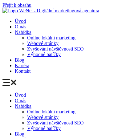
Přejít k obsahu
Úvod
O nás
Nabídka
Online lokální marketing
Webové stránky
Zvyšování návštěvnosti SEO
Výhodné balíčky
Blog
Kariéra
Kontakt
Úvod
O nás
Nabídka
Online lokální marketing
Webové stránky
Zvyšování návštěvnosti SEO
Výhodné balíčky
Blog