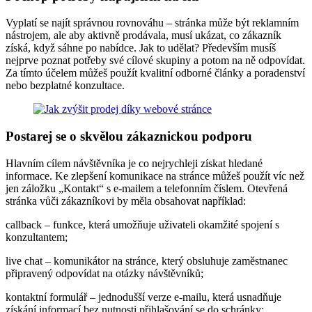
Vyplatí se najít správnou rovnováhu – stránka může být reklamním
nástrojem, ale aby aktivně prodávala, musí ukázat, co zákazník
získá, když sáhne po nabídce. Jak to udělat? Především musíš
nejprve poznat potřeby své cílové skupiny a potom na ně odpovídat.
Za tímto účelem můžeš použít kvalitní odborné články a poradenství
nebo bezplatné konzultace.
Postarej se o skvělou zákaznickou podporu
Hlavním cílem návštěvníka je co nejrychleji získat hledané
informace. Ke zlepšení komunikace na stránce můžeš použít víc než
jen záložku „Kontakt“ s e-mailem a telefonním číslem. Otevřená
stránka vůči zákazníkovi by měla obsahovat například:
callback – funkce, která umožňuje uživateli okamžité spojení s
konzultantem;
live chat – komunikátor na stránce, který obsluhuje zaměstnanec
připravený odpovídat na otázky návštěvníků;
kontaktní formulář – jednodušší verze e-mailu, která usnadňuje
získání informací bez nutnosti přihlašování se do schránky;