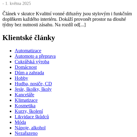
- 1. května 2025
Článek v skratce Kvalitní vonné difuzéry jsou stylovým i funkčním
doplňkem každého interiéru. Dokáží provonět prostor na dlouhé
týdny bez nutnosti zásahu. Na rozdíl od[...]
Klientské články
Automatizace
Automoto a přeprava
Cukrářská výroba
Domácnost
Dům a zahrada
Hobby
Hudba, nosiče, CD
Jesle, školky, školy
Kanceláře
Klimatizace
Kosmetika
Kurzy, školení
Likvidace škůdců
Móda
Nápoje, alkohol
Nezařazeno