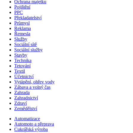
Ochrana majetku
Pojištění
PPC
Překladatelství
Průmysl
Reklama
Řemesla
Služby
Sociální sítě
Sociální služby
Stavby
Technika
Tetování
Textil
Účetnictví
Vytápění, ohřev vody
Zábava a volný čas
Zahrada
Zahradnictví
Zdraví
Zemědělství
Automatizace
Automoto a přeprava
Cukrářská výroba