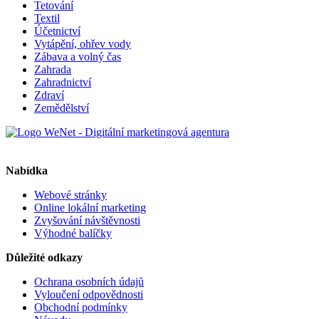
Tetování
Textil
Účetnictví
Vytápění, ohřev vody
Zábava a volný čas
Zahrada
Zahradnictví
Zdraví
Zemědělství
Nabídka
Webové stránky
Online lokální marketing
Zvyšování návštěvnosti
Výhodné balíčky
Důležité odkazy
Ochrana osobních údajů
Vyloučení odpovědnosti
Obchodní podmínky