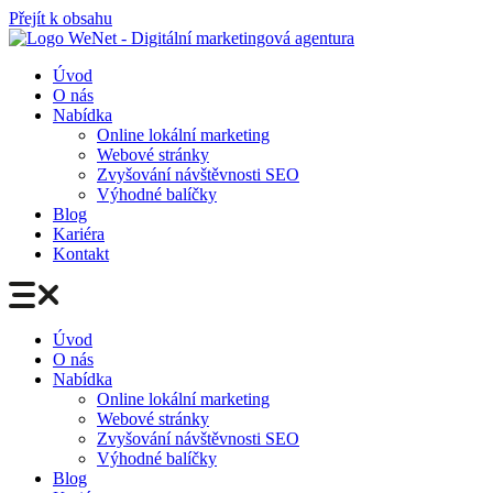
Přejít k obsahu
Úvod
O nás
Nabídka
Online lokální marketing
Webové stránky
Zvyšování návštěvnosti SEO
Výhodné balíčky
Blog
Kariéra
Kontakt
Úvod
O nás
Nabídka
Online lokální marketing
Webové stránky
Zvyšování návštěvnosti SEO
Výhodné balíčky
Blog