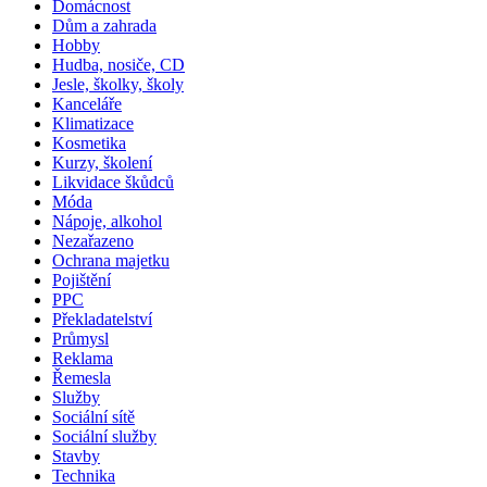
Domácnost
Dům a zahrada
Hobby
Hudba, nosiče, CD
Jesle, školky, školy
Kanceláře
Klimatizace
Kosmetika
Kurzy, školení
Likvidace škůdců
Móda
Nápoje, alkohol
Nezařazeno
Ochrana majetku
Pojištění
PPC
Překladatelství
Průmysl
Reklama
Řemesla
Služby
Sociální sítě
Sociální služby
Stavby
Technika