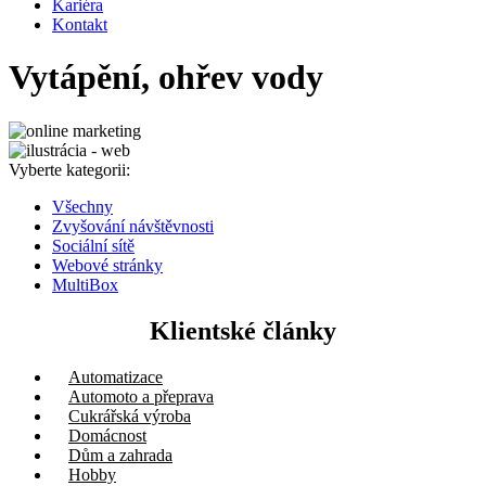
Kariéra
Kontakt
Vytápění, ohřev vody
Vyberte kategorii:
Všechny
Zvyšování návštěvnosti
Sociální sítě
Webové stránky
MultiBox
Klientské články
Automatizace
Automoto a přeprava
Cukrářská výroba
Domácnost
Dům a zahrada
Hobby