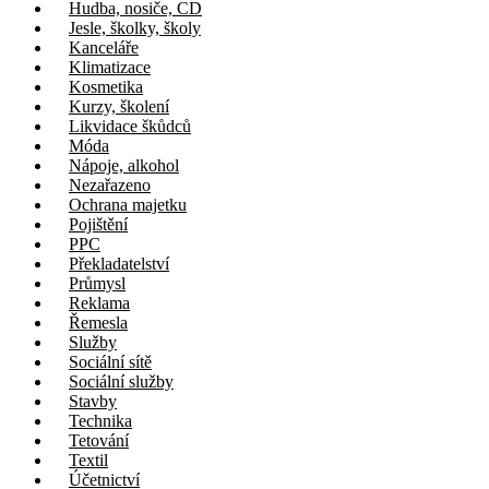
Hudba, nosiče, CD
Jesle, školky, školy
Kanceláře
Klimatizace
Kosmetika
Kurzy, školení
Likvidace škůdců
Móda
Nápoje, alkohol
Nezařazeno
Ochrana majetku
Pojištění
PPC
Překladatelství
Průmysl
Reklama
Řemesla
Služby
Sociální sítě
Sociální služby
Stavby
Technika
Tetování
Textil
Účetnictví