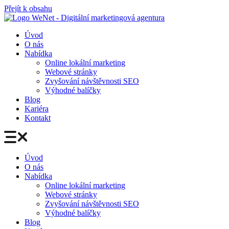
Přejít k obsahu
Úvod
O nás
Nabídka
Online lokální marketing
Webové stránky
Zvyšování návštěvnosti SEO
Výhodné balíčky
Blog
Kariéra
Kontakt
Úvod
O nás
Nabídka
Online lokální marketing
Webové stránky
Zvyšování návštěvnosti SEO
Výhodné balíčky
Blog