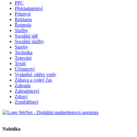
PPC
Překladatelství
Průmysl
Reklama
Řemesla
Služby
Sociální sítě
Sociální služby
Stavby
Technika
Tetování
Textil
Účetnictví
Vytápění, ohřev vody
Zábava a volný čas
Zahrada
Zahradnictví
Zdraví
Zemědělství
Nabídka