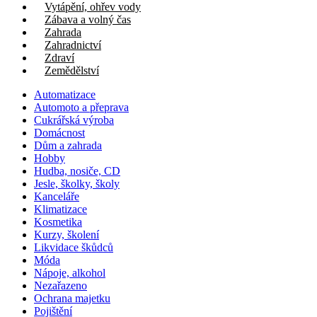
Vytápění, ohřev vody
Zábava a volný čas
Zahrada
Zahradnictví
Zdraví
Zemědělství
Automatizace
Automoto a přeprava
Cukrářská výroba
Domácnost
Dům a zahrada
Hobby
Hudba, nosiče, CD
Jesle, školky, školy
Kanceláře
Klimatizace
Kosmetika
Kurzy, školení
Likvidace škůdců
Móda
Nápoje, alkohol
Nezařazeno
Ochrana majetku
Pojištění