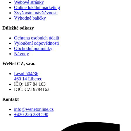
Webové stránky
Online lokální marketing
Zvyšování návštěvnosti
Výhodné balíčky
Důležité odkazy
Ochrana osobních údajů
Vyloučení odpovědnosti
Obchodní podmínky
Návody
WeNet CZ, s.r.o.
Lesní 504/36
460 14 Liberec
IČO: 197 84 163
DIČ: CZ19784163
Kontakt
info@wenetonline.cz
+420 226 289 590