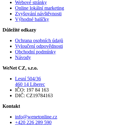
Webové stránky
Online lokální marketing
Zvyšování návštěvnosti
Výhodné balíčky
Důležité odkazy
Ochrana osobních údajů
Vyloučení odpovědnosti
Obchodní podmínky
Návody
WeNet CZ, s.r.o.
Lesní 504/36
460 14 Liberec
IČO: 197 84 163
DIČ: CZ19784163
Kontakt
info@wenetonline.cz
+420 226 289 590