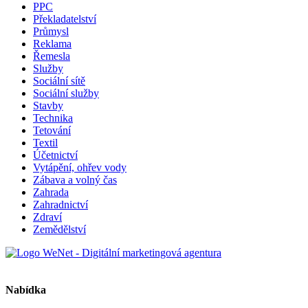
PPC
Překladatelství
Průmysl
Reklama
Řemesla
Služby
Sociální sítě
Sociální služby
Stavby
Technika
Tetování
Textil
Účetnictví
Vytápění, ohřev vody
Zábava a volný čas
Zahrada
Zahradnictví
Zdraví
Zemědělství
Nabídka