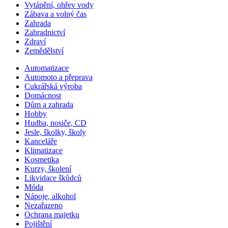
Vytápění, ohřev vody
Zábava a volný čas
Zahrada
Zahradnictví
Zdraví
Zemědělství
Automatizace
Automoto a přeprava
Cukrářská výroba
Domácnost
Dům a zahrada
Hobby
Hudba, nosiče, CD
Jesle, školky, školy
Kanceláře
Klimatizace
Kosmetika
Kurzy, školení
Likvidace škůdců
Móda
Nápoje, alkohol
Nezařazeno
Ochrana majetku
Pojištění