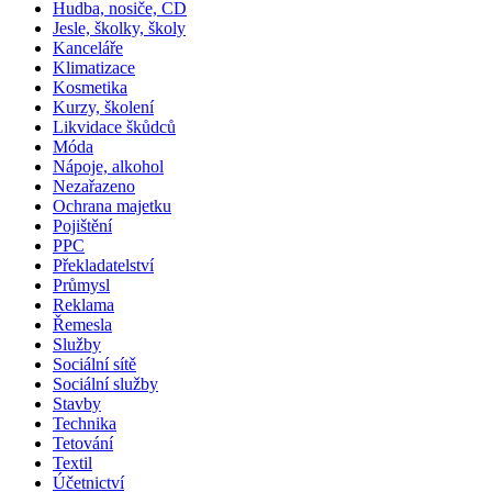
Hudba, nosiče, CD
Jesle, školky, školy
Kanceláře
Klimatizace
Kosmetika
Kurzy, školení
Likvidace škůdců
Móda
Nápoje, alkohol
Nezařazeno
Ochrana majetku
Pojištění
PPC
Překladatelství
Průmysl
Reklama
Řemesla
Služby
Sociální sítě
Sociální služby
Stavby
Technika
Tetování
Textil
Účetnictví