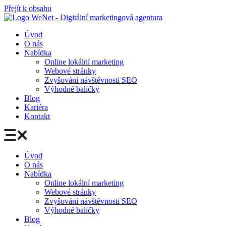
Přejít k obsahu
Úvod
O nás
Nabídka
Online lokální marketing
Webové stránky
Zvyšování návštěvnosti SEO
Výhodné balíčky
Blog
Kariéra
Kontakt
Úvod
O nás
Nabídka
Online lokální marketing
Webové stránky
Zvyšování návštěvnosti SEO
Výhodné balíčky
Blog