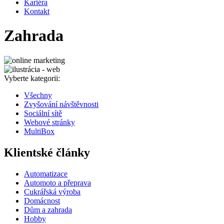
Kariéra
Kontakt
Zahrada
Vyberte kategorii:
Všechny
Zvyšování návštěvnosti
Sociální sítě
Webové stránky
MultiBox
Klientské články
Automatizace
Automoto a přeprava
Cukrářská výroba
Domácnost
Dům a zahrada
Hobby