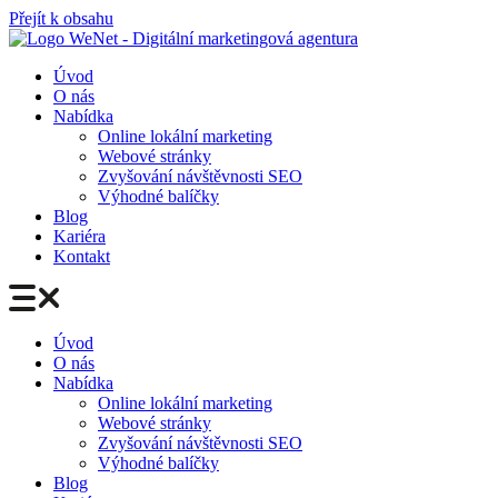
Přejít k obsahu
Úvod
O nás
Nabídka
Online lokální marketing
Webové stránky
Zvyšování návštěvnosti SEO
Výhodné balíčky
Blog
Kariéra
Kontakt
Úvod
O nás
Nabídka
Online lokální marketing
Webové stránky
Zvyšování návštěvnosti SEO
Výhodné balíčky
Blog