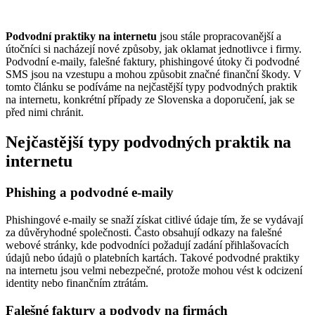
Podvodní praktiky na internetu
jsou stále propracovanější a
útočníci si nacházejí nové způsoby, jak oklamat jednotlivce i firmy.
Podvodní e-maily, falešné faktury, phishingové útoky či podvodné
SMS jsou na vzestupu a mohou způsobit značné finanční škody. V
tomto článku se podíváme na nejčastější typy podvodných praktik
na internetu, konkrétní případy ze Slovenska a doporučení, jak se
před nimi chránit.
Nejčastější typy podvodných praktik na
internetu
Phishing a podvodné e-maily
Phishingové e-maily se snaží získat citlivé údaje tím, že se vydávají
za důvěryhodné společnosti. Často obsahují odkazy na falešné
webové stránky, kde podvodníci požadují zadání přihlašovacích
údajů nebo údajů o platebních kartách. Takové podvodné praktiky
na internetu jsou velmi nebezpečné, protože mohou vést k odcizení
identity nebo finančním ztrátám.
Falešné faktury a podvody na firmách