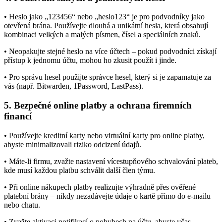
• Heslo jako „123456“ nebo „heslo123“ je pro podvodníky jako
otevřená brána. Používejte dlouhá a unikátní hesla, která obsahují
kombinaci velkých a malých písmen, čísel a speciálních znaků.
• Neopakujte stejné heslo na více účtech – pokud podvodníci získají
přístup k jednomu účtu, mohou ho zkusit použít i jinde.
• Pro správu hesel použijte správce hesel, který si je zapamatuje za
vás (např. Bitwarden, 1Password, LastPass).
5. Bezpečné online platby a ochrana firemních
financí
• Používejte kreditní karty nebo virtuální karty pro online platby,
abyste minimalizovali riziko odcizení údajů.
• Máte-li firmu, zvažte nastavení vícestupňového schvalování plateb,
kde musí každou platbu schválit další člen týmu.
• Při online nákupech platby realizujte výhradně přes ověřené
platební brány – nikdy nezadávejte údaje o kartě přímo do e-mailu
nebo chatu.
• Zvažte aktivaci notifikací o pohybech na účtu, abyste včas