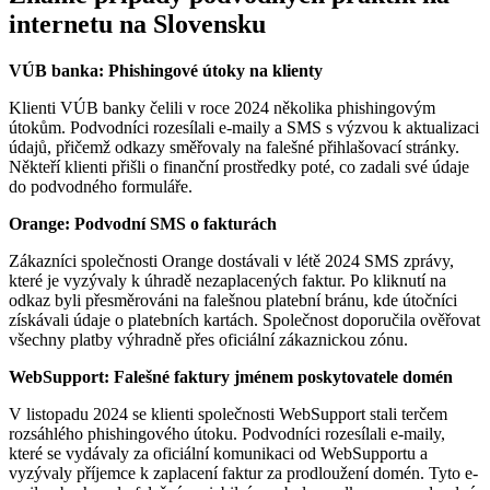
internetu na Slovensku
VÚB banka: Phishingové útoky na klienty
Klienti VÚB banky čelili v roce 2024 několika phishingovým
útokům. Podvodníci rozesílali e-maily a SMS s výzvou k aktualizaci
údajů, přičemž odkazy směřovaly na falešné přihlašovací stránky.
Někteří klienti přišli o finanční prostředky poté, co zadali své údaje
do podvodného formuláře.
Orange: Podvodní SMS o fakturách
Zákazníci společnosti Orange dostávali v létě 2024 SMS zprávy,
které je vyzývaly k úhradě nezaplacených faktur. Po kliknutí na
odkaz byli přesměrováni na falešnou platební bránu, kde útočníci
získávali údaje o platebních kartách. Společnost doporučila ověřovat
všechny platby výhradně přes oficiální zákaznickou zónu.
WebSupport: Falešné faktury jménem poskytovatele domén
V listopadu 2024 se klienti společnosti WebSupport stali terčem
rozsáhlého phishingového útoku. Podvodníci rozesílali e-maily,
které se vydávaly za oficiální komunikaci od WebSupportu a
vyzývaly příjemce k zaplacení faktur za prodloužení domén. Tyto e-