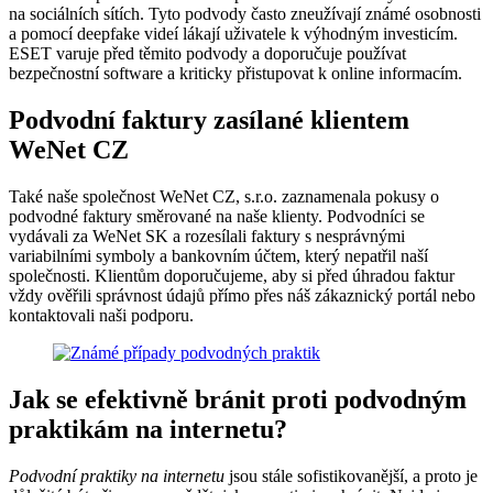
na sociálních sítích. Tyto podvody často zneužívají známé osobnosti
a pomocí deepfake videí lákají uživatele k výhodným investicím.
ESET varuje před těmito podvody a doporučuje používat
bezpečnostní software a kriticky přistupovat k online informacím.
Podvodní faktury zasílané klientem
WeNet CZ
Také naše společnost WeNet CZ, s.r.o. zaznamenala pokusy o
podvodné faktury směrované na naše klienty. Podvodníci se
vydávali za WeNet SK a rozesílali faktury s nesprávnými
variabilními symboly a bankovním účtem, který nepatřil naší
společnosti. Klientům doporučujeme, aby si před úhradou faktur
vždy ověřili správnost údajů přímo přes náš zákaznický portál nebo
kontaktovali naši podporu.
Jak se efektivně bránit proti podvodným
praktikám na internetu?
Podvodní praktiky na internetu
jsou stále sofistikovanější, a proto je