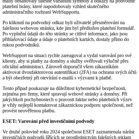
maily obsahovaly falešné variabilní symboly a odkazy na podvodné
platební brány, které napodobovaly vzhled skutečného
administračního rozhraní WebSupportu.
Po kliknutí na podvodný odkaz byli uživatelé přesměrováni na
falešnou webovou stránku, kde jim byl předložen platební formulář.
Po vyplnění údajů do této stránky se citlivé informace, jako jsou
přihlašovací údaje a údaje o platebních kartách, dostaly přímo do
rukou podvodníků.
WebSupport na situaci rychle zareagoval a vydal varování pro své
klienty, aby si platby za domény a služby ověřovali výlučně přes
oficiální administraci. Zároveň doporučil všem zákazníkům
aktivovat dvoufaktorovou autentifikaci (2FA) na ochranu svých účtů
a být obezřetný při otevírání e-mailů s výzvami k platbě.
Tento případ poukazuje na důležitost kybernetické bezpečnosti,
zejména pro firmy, které spravují webové stránky a domény. Při
jakýchkoli pochybnostech o pravosti faktur nebo platebních výzev
je vždy nejlepší kontaktovat zákaznickou podporu společnosti, než
provést neověřenou platbu.
ESET: Varování před investičními podvody
Ve druhé polovině roku 2024 společnost ESET zaznamenala nárůst
investičních podvodů šířících se prostřednictvím falešných reklam