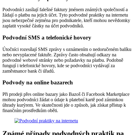
Podvodníci zasílají falešné faktury jménem známých společností a
žádají o platbu na jejich účet. Tyto podvodné praktiky na internetu
jsou nebezpečné zejména pro podnikatele, kteří mohou nevědomky
zaplatit vysoké částky na účet podvodníků.
Podvodní SMS a telefonické hovory
Útočníci rozesílají SMS zprávy s oznámením o nedoručeném balíku
nebo nevyplacené faktuře. Zprávy často obsahují odkazy na
podvodné webové stránky nebo požadavky na platbu. Podobně
fungují i ​​telefonické hovory, kde se podvodníci vydávají za
zaměstnance bank či úřadů.
Podvody na online bazarech
Při prodeji přes online bazary jako Bazoš či Facebook Marketplace
mohou podvodníci žádat o údaje k platební kartě pod záminkou
úhrady kurýrem. Ve skutečnosti jde o způsob, jak získat přístup k
finančním prostředkům oběti.
Známé případy podvodných praktik na