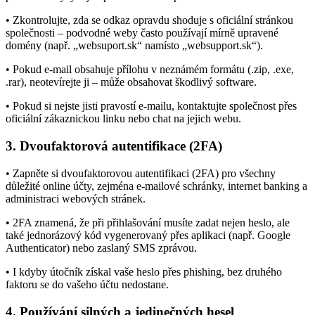
• Zkontrolujte, zda se odkaz opravdu shoduje s oficiální stránkou
společnosti – podvodné weby často používají mírně upravené
domény (např. „websuport.sk“ namísto „websupport.sk“).
• Pokud e-mail obsahuje přílohu v neznámém formátu (.zip, .exe,
.rar), neotevírejte ji – může obsahovat škodlivý software.
• Pokud si nejste jisti pravostí e-mailu, kontaktujte společnost přes
oficiální zákaznickou linku nebo chat na jejich webu.
3. Dvoufaktorová autentifikace (2FA)
• Zapněte si dvoufaktorovou autentifikaci (2FA) pro všechny
důležité online účty, zejména e-mailové schránky, internet banking a
administraci webových stránek.
• 2FA znamená, že při přihlašování musíte zadat nejen heslo, ale
také jednorázový kód vygenerovaný přes aplikaci (např. Google
Authenticator) nebo zaslaný SMS zprávou.
• I kdyby útočník získal vaše heslo přes phishing, bez druhého
faktoru se do vašeho účtu nedostane.
4. Používání silných a jedinečných hesel