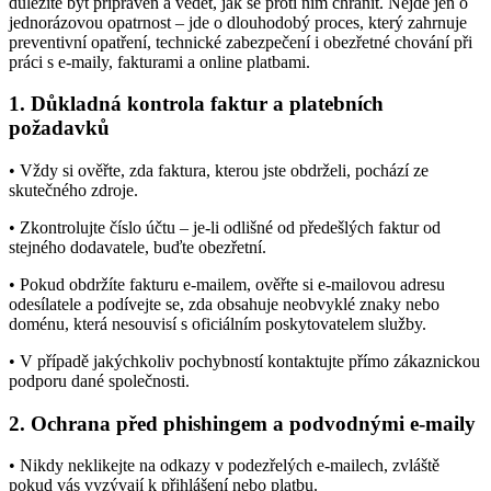
důležité být připraven a vědět, jak se proti nim chránit. Nejde jen o
jednorázovou opatrnost – jde o dlouhodobý proces, který zahrnuje
preventivní opatření, technické zabezpečení i obezřetné chování při
práci s e-maily, fakturami a online platbami.
1. Důkladná kontrola faktur a platebních
požadavků
• Vždy si ověřte, zda faktura, kterou jste obdrželi, pochází ze
skutečného zdroje.
• Zkontrolujte číslo účtu – je-li odlišné od předešlých faktur od
stejného dodavatele, buďte obezřetní.
• Pokud obdržíte fakturu e-mailem, ověřte si e-mailovou adresu
odesílatele a podívejte se, zda obsahuje neobvyklé znaky nebo
doménu, která nesouvisí s oficiálním poskytovatelem služby.
• V případě jakýchkoliv pochybností kontaktujte přímo zákaznickou
podporu dané společnosti.
2. Ochrana před phishingem a podvodnými e-maily
• Nikdy neklikejte na odkazy v podezřelých e-mailech, zvláště
pokud vás vyzývají k přihlášení nebo platbu.