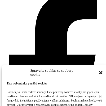
Spravujte souhlas se soubory
cookie
Tato webstránka používá cookies
Cookies jsou malé textové soubory, které používají webové stránky pro jejich lepší
používání. Tato webová stránka používá různé cookies. Některé jsou nezbytné pro její
fungování, jiné můžeme používat jen s vaším souhlasem. Souhlas máte právo kdykoli
odvolat. Více informací o zpracovávání cookies naleznete na odkazu „Zásady