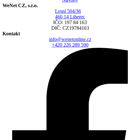
WeNet CZ, s.r.o.
Lesní 504/36
460 14 Liberec
IČO: 197 84 163
DIČ: CZ19784163
Kontakt
info@wenetonline.cz
+420 226 289 590