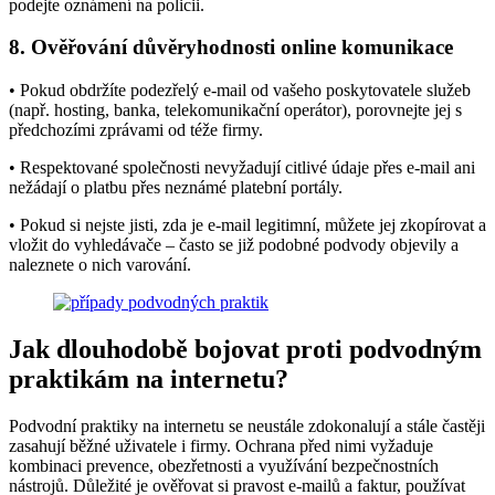
podejte oznámení na policii.
8. Ověřování důvěryhodnosti online komunikace
• Pokud obdržíte podezřelý e-mail od vašeho poskytovatele služeb
(např. hosting, banka, telekomunikační operátor), porovnejte jej s
předchozími zprávami od téže firmy.
• Respektované společnosti nevyžadují citlivé údaje přes e-mail ani
nežádají o platbu přes neznámé platební portály.
• Pokud si nejste jisti, zda je e-mail legitimní, můžete jej zkopírovat a
vložit do vyhledávače – často se již podobné podvody objevily a
naleznete o nich varování.
Jak dlouhodobě bojovat proti podvodným
praktikám na internetu?
Podvodní praktiky na internetu se neustále zdokonalují a stále častěji
zasahují běžné uživatele i firmy. Ochrana před nimi vyžaduje
kombinaci prevence, obezřetnosti a využívání bezpečnostních
nástrojů. Důležité je ověřovat si pravost e-mailů a faktur, používat